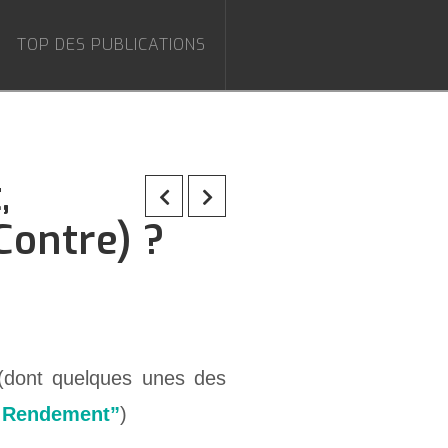
TOP DES PUBLICATIONS
,
Contre) ?
f (dont quelques unes des
t Rendement”
)