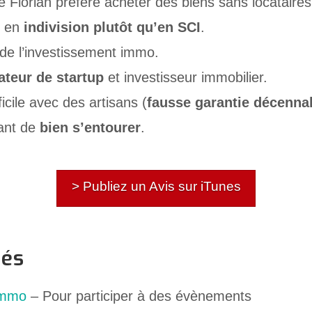
e Florian préfère acheter des biens sans locataires
é en
indivision plutôt qu’en SCI
.
de l’investissement immo.
ateur de startup
et investisseur immobilier.
icile avec des artisans (
fausse garantie décenna
ant de
bien s’entourer
.
> Publiez un Avis sur iTunes
nés
Immo
– Pour participer à des évènements