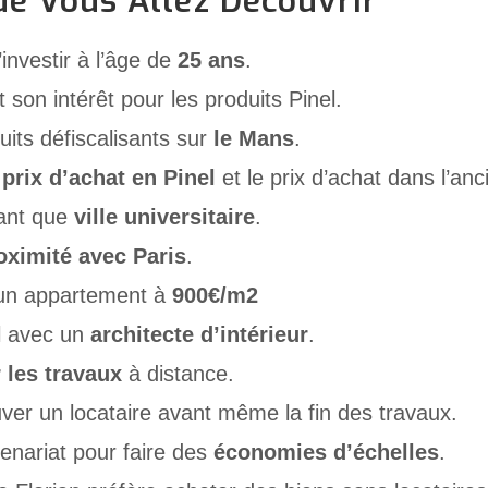
de Vous Allez Découvrir
’investir à l’âge de
25 ans
.
 son intérêt pour les produits Pinel.
its défiscalisants sur
le Mans
.
e
prix d’achat en Pinel
et le prix d’achat dans l’anc
tant que
ville universitaire
.
oximité avec Paris
.
 un appartement à
900€/m2
il avec un
architecte d’intérieur
.
 les travaux
à distance.
er un locataire avant même la fin des travaux.
tenariat pour faire des
économies d’échelles
.