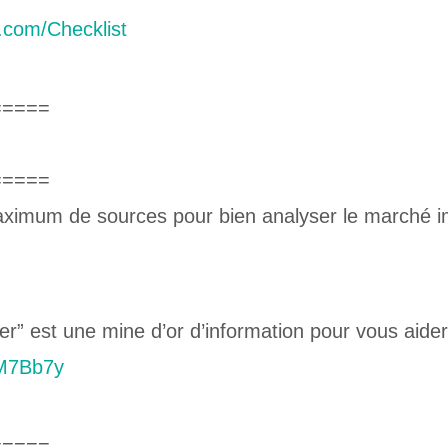
.com/Checklist
=====
=====
ximum de sources pour bien analyser le marché im
er” est une mine d’or d’information pour vous aide
/M7Bb7y
=====