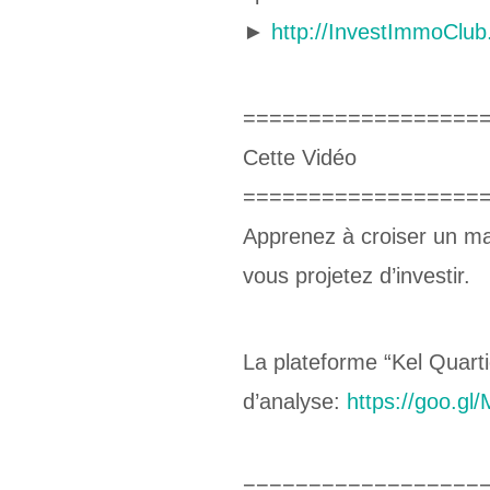
►
http://InvestImmoClub
==================
Cette Vidéo
==================
Apprenez à croiser un ma
vous projetez d’investir.
La plateforme “Kel Quarti
d’analyse:
https://goo.gl
==================