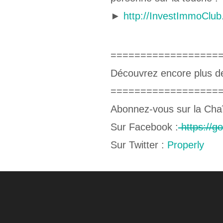
►
http://InvestImmoClu
==================
Découvrez encore plus d
==================
Abonnez-vous sur la Cha
Sur Facebook :
https://g
Sur Twitter :
Properly