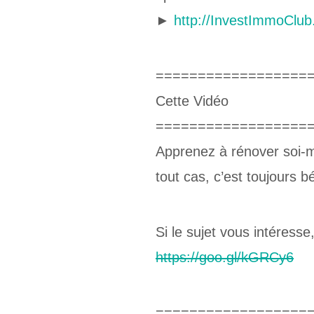
►
http://InvestImmoClub
==================
Cette Vidéo
==================
Apprenez à rénover soi-m
tout cas, c’est toujours 
Si le sujet vous intéress
https://goo.gl/kGRCy6
==================