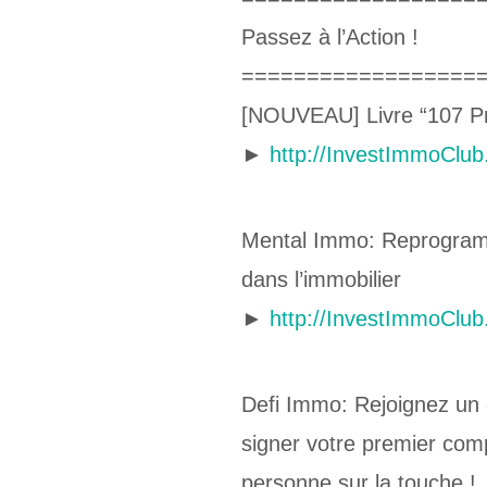
Passez à l’Action !
==================
[NOUVEAU] Livre “107 Pri
►
http://InvestImmoClu
Mental Immo: Reprogramm
dans l’immobilier
►
http://InvestImmoClu
Defi Immo: Rejoignez un g
signer votre premier com
personne sur la touche !