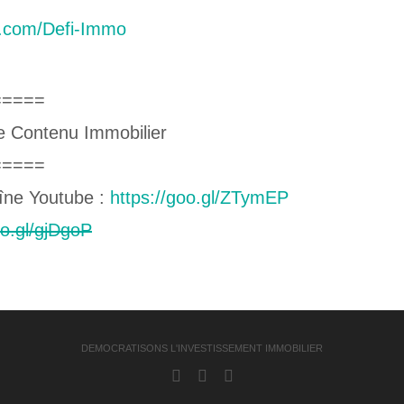
b.com/Defi-Immo
=====
e Contenu Immobilier
=====
îne Youtube :
https://goo.gl/ZTymEP
oo.gl/gjDgoP
DEMOCRATISONS L'INVESTISSEMENT IMMOBILIER