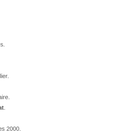
s.
ier.
ire.
at
.
es 2000.