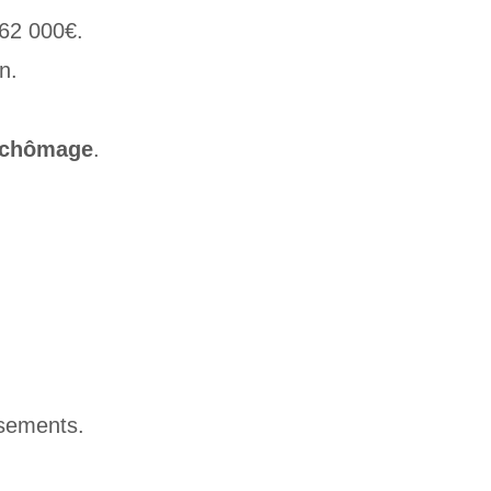
162 000€.
n.
chômage
.
ssements.