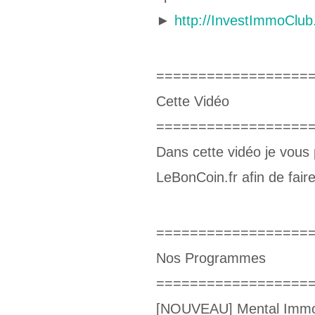
►
http://InvestImmoClub
==================
Cette Vidéo
==================
Dans cette vidéo je vous
LeBonCoin.fr afin de fair
==================
Nos Programmes
==================
[NOUVEAU] Mental Immo: