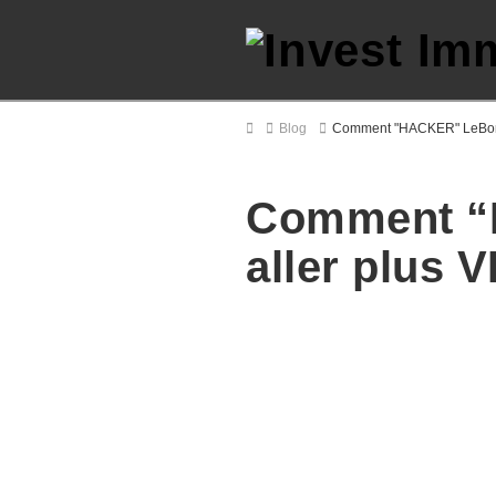
Home
Blog
Comment "HACKER" LeBonCo
Comment “
aller plus 