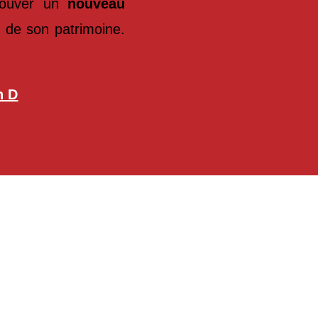
trouver un
nouveau
n de son patrimoine.
n D