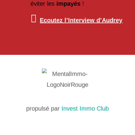
éviter les
impayés
!
Ecoutez l’Interview d’Audrey
propulsé par
Invest Immo Club