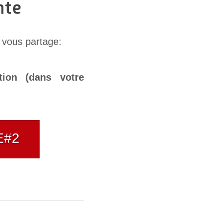
nte
e vous partage:
tion (dans votre
E#2