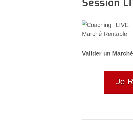
Session L
Valider un Marché
Je R