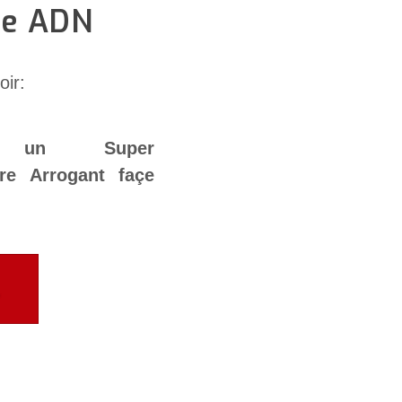
re ADN
oir:
r un Super
re Arrogant façe
.