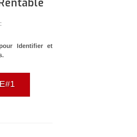
 Rentable
:
our Identifier et
s.
IVE#1