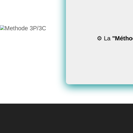
💬 Besoin d'un a
Amazo
📖
Le Livre
associ
⚙️ La
"Métho
la Méth
👥
Le
Groupe Privé
(
👉
Histoire de la
Mé