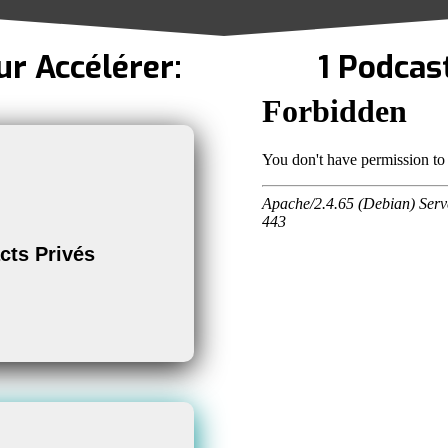
r Accélérer:
1 Podcas
utre Contact ?
Gros
Travaux
cts Privés
nfiance (Nam)