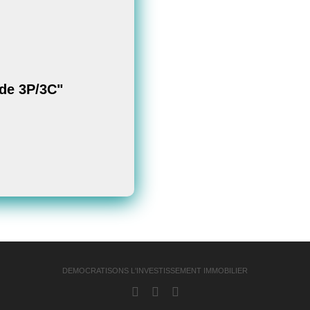
utre Contact ?
n)
é (best-seller
de 3P/3C"
ode)
pour expérimenter
thode
(🎥 11 min)
DEMOCRATISONS L'INVESTISSEMENT IMMOBILIER