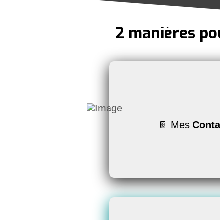
2 manières pou
💬 Besoin d'un a
👉
Aide sur les 
📔 Mes
Conta
👉
Courtier
de co