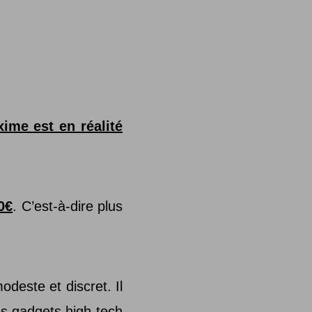
ime est en réalité
0€
. C’est-à-dire plus
deste et discret. Il
es gadgets high-tech