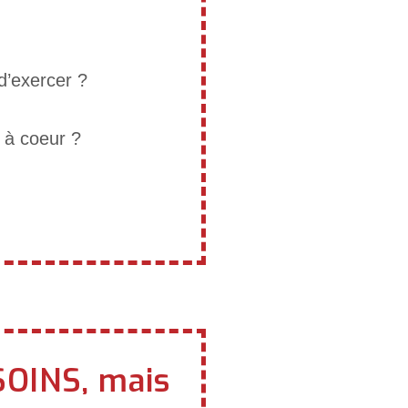
’exercer ?
t à coeur ?
SOINS, mais