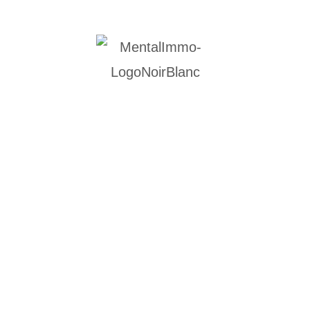
z-vous le Bon Me
pour Investir dan
l’Immobilier ?
RÉFLÉCHIR COMME LES MEILLEURS INVEST
S BLOCAGES ET GAGNER VOTRE LIBERTÉ FI