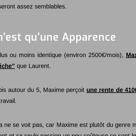
 seront assez semblables.
n’est qu’une Apparence
plus ou moins identique (environ 2500€/mois),
Max
iche”
que Laurent.
ois autour du 5, Maxime perçoit
une rente de 410
ravail.
a ne se voit pas, car Maxime est plutôt du genre mo
nt et sa seule passion un peu coûteuse ce sont l