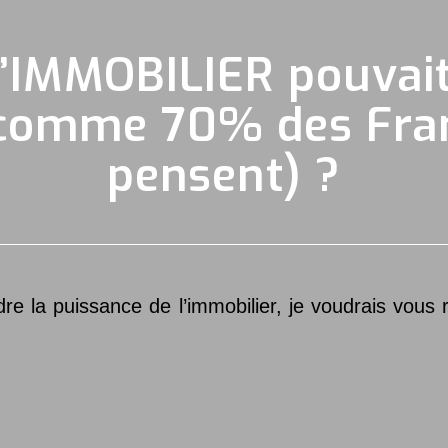
 l’IMMOBILIER pouvai
(comme 70% des Fran
pensent) ?
e la puissance de l’immobilier, je voudrais vous ra