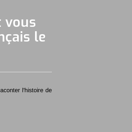
t vous
çais le
conter l’histoire de