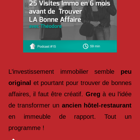
L’investissement immobilier semble
peu
original
et pourtant pour trouver de bonnes
affaires, il faut être créatif.
Greg
à eu l’idée
de transformer un
ancien hôtel-restaurant
en immeuble de rapport. Tout un
programme !