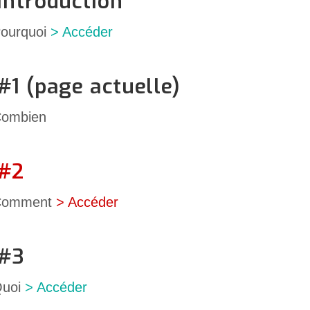
Introduction
 Pourquoi
> Accéder
#1 (page actuelle)
 Combien
 #2
e Comment
> Accéder
 #3
 Quoi
> Accéder