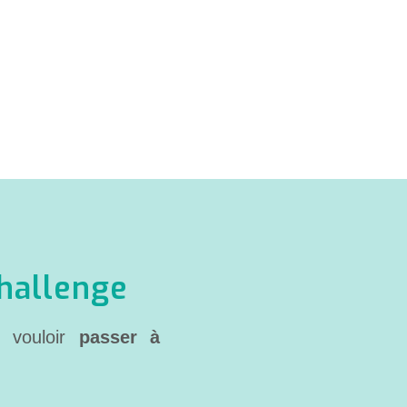
Challenge
e vouloir
passer à