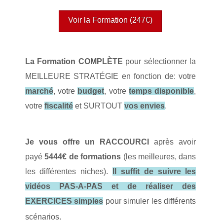
Voir la Formation (247€)
La Formation COMPLÈTE
pour sélectionner la
MEILLEURE STRATÉGIE en fonction de: votre
marché
, votre
budget
, votre
temps disponible
,
votre
fiscalité
et SURTOUT
vos envies
.
Je vous offre un RACCOURCI
après avoir
payé
5444€ de formations
(les meilleures, dans
les différentes niches).
Il suffit de suivre les
vidéos PAS-A-PAS et de réaliser des
EXERCICES simples
pour simuler les différents
scénarios.