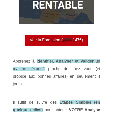
Voir la Formation (
247€
147€)
Apprenez à
Identifier, Analyser et Valider
un
marché sécurisé
proche de chez vous (et
propice aux bonnes affaires) en seulement 4
jours.
Il suffit de suivre des
Etapes Simples (en
quelques clics)
pour obtenir
VOTRE Analyse