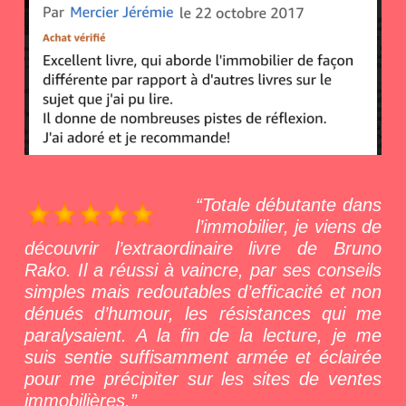
“Totale débutante dans
l’immobilier, je viens de
découvrir l’extraordinaire livre de Bruno
Rako. Il a réussi à vaincre, par ses conseils
simples mais redoutables d’efficacité et non
dénués d’humour, les résistances qui me
paralysaient. A la fin de la lecture, je me
suis sentie suffisamment armée et éclairée
pour me précipiter sur les sites de ventes
immobilières.”