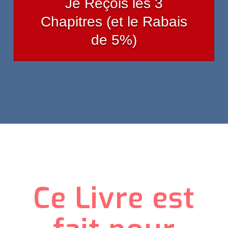
Je Reçois les 3
Chapitres (et le Rabais
de 5%)
Ce Livre est